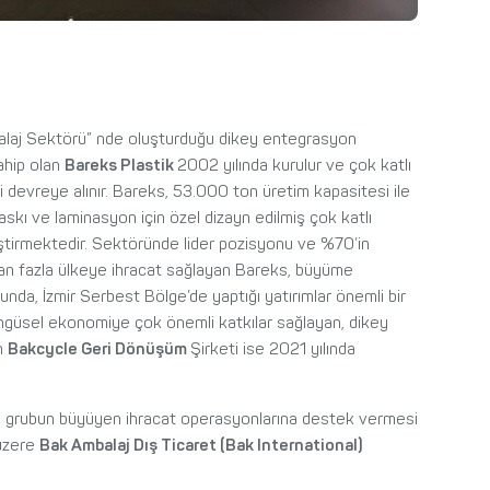
alaj Sektörü” nde oluşturduğu dikey entegrasyon
ahip olan
Bareks Plastik
2002 yılında kurulur ve çok katlı
mi devreye alınır. Bareks, 53.000 ton üretim kapasitesi ile
baskı ve laminasyon için özel dizayn edilmiş çok katlı
eştirmektedir. Sektöründe lider pozisyonu ve %70’in
dan fazla ülkeye ihracat sağlayan Bareks, büyüme
sunda, İzmir Serbest Bölge’de yaptığı yatırımlar önemli bir
Döngüsel ekonomiye çok önemli katkılar sağlayan, dikey
n
Bakcycle Geri Dönüşüm
Şirketi ise 2021 yılında
e, grubun büyüyen ihracat operasyonlarına destek vermesi
 üzere
Bak Ambalaj Dış Ticaret (Bak International)