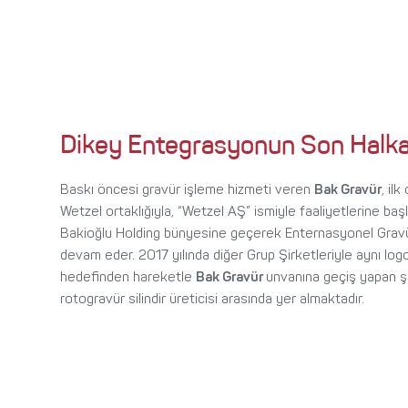
Dikey Entegrasyonun Son Halka
Baskı öncesi gravür işleme hizmeti veren
Bak Gravür
, il
Wetzel ortaklığıyla, “Wetzel AŞ” ismiyle faaliyetlerine ba
Bakioğlu Holding bünyesine geçerek Enternasyonel Gravür
devam eder. 2017 yılında diğer Grup Şirketleriyle aynı logo
hedefinden hareketle
Bak Gravür
unvanına geçiş yapan şi
rotogravür silindir üreticisi arasında yer almaktadır.