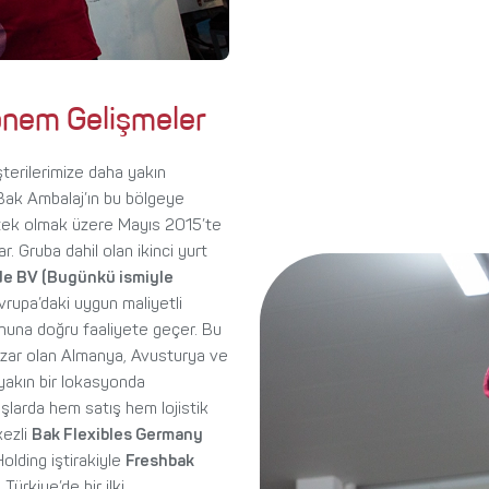
Dönem Gelişmeler
şterilerimize daha yakın
 Bak Ambalaj’ın bu bölgeye
stek olmak üzere Mayıs 2015’te
r. Gruba dahil olan ikinci yurt
de BV (Bugünkü ismiyle
vrupa’daki uygun maliyetli
nuna doğru faaliyete geçer. Bu
pazar olan Almanya, Avusturya ve
yakın bir lokasyonda
larda hem satış hem lojistik
kezli
Bak Flexibles Germany
Holding iştirakiyle
Freshbak
, Türkiye’de bir ilki