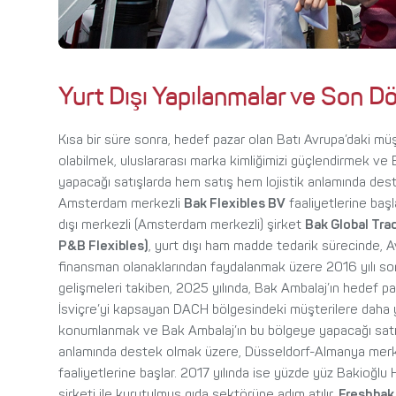
Yurt Dışı Yapılanmalar ve Son 
Kısa bir süre sonra, hedef pazar olan Batı Avrupa’daki mü
olabilmek, uluslararası marka kimliğimizi güçlendirmek ve
yapacağı satışlarda hem satış hem lojistik anlamında de
Amsterdam merkezli
Bak Flexibles BV
faaliyetlerine başla
dışı merkezli (Amsterdam merkezli) şirket
Bak Global Tra
P&B Flexibles)
, yurt dışı ham madde tedarik sürecinde, A
finansman olanaklarından faydalanmak üzere 2016 yılı so
gelişmeleri takiben, 2025 yılında, Bak Ambalaj’ın hedef 
İsviçre’yi kapsayan DACH bölgesindeki müşterilere daha 
konumlanmak ve Bak Ambalaj’ın bu bölgeye yapacağı satış
anlamında destek olmak üzere, Düsseldorf-Almanya mer
faaliyetlerine başlar. 2017 yılında ise yüzde yüz Bakioğlu 
şirketi ile kurutulmuş gıda sektörüne adım atılır.
Freshbak