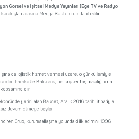
on Görsel ve İşitsel Medya Yayınları
(Ege TV ve Radyo
kuruluşları arasına Medya Sektörü de dahil edilir.
dışına da lojistik hizmet vermesi üzere, o günkü ismiyle
cından hareketle Baktrans, helikopter taşımacılığını da
 kapsamına alır.
ktöründe yerini alan Baknet, Aralık 2016 tarihi itibariyle
lıksız devam etmeye başlar.
endiren Grup, kurumsallaşma yolundaki ilk adımını 1996