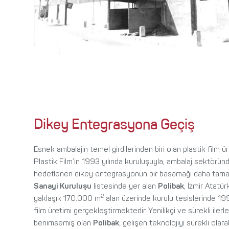
Dikey Entegrasyona Geçiş
Esnek ambalajın temel girdilerinden biri olan plastik film 
Plastik Film’in 1993 yılında kuruluşuyla, ambalaj sektörün
hedeflenen dikey entegrasyonun bir basamağı daha tama
Sanayi Kuruluşu
listesinde yer alan
Polibak
, İzmir Atatü
2
yaklaşık 170.000 m
alan üzerinde kurulu tesislerinde 1
film üretimi gerçekleştirmektedir. Yenilikçi ve sürekli ilerl
benimsemiş olan
Polibak
; gelişen teknolojiyi sürekli ola