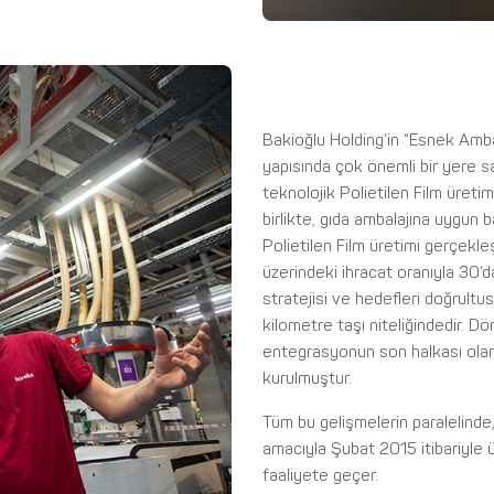
Bakioğlu Holding’in “Esnek Amb
yapısında çok önemli bir yere s
teknolojik Polietilen Film üreti
birlikte, gıda ambalajına uygun 
Polietilen Film üretimi gerçekl
üzerindeki ihracat oranıyla 30’
stratejisi ve hedefleri doğrultu
kilometre taşı niteliğindedir. 
entegrasyonun son halkası ola
kurulmuştur.
Tüm bu gelişmelerin paralelind
amacıyla Şubat 2015 itibariyle
faaliyete geçer.