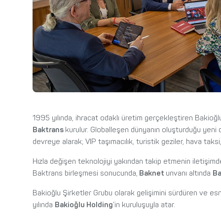
1995 yılında, ihracat odaklı üretim gerçekleştiren Bakioğl
Baktrans
kurulur. Globalleşen dünyanın oluşturduğu yeni 
devreye alarak; VIP taşımacılık, turistik geziler, hava taks
Hızla değişen teknolojiyi yakından takip etmenin iletişimde
Baktrans birleşmesi sonucunda,
Baknet
unvanı altında
Ba
Bakioğlu Şirketler Grubu olarak gelişimini sürdüren ve es
yılında
Bakioğlu Holding
’in kuruluşuyla atar.