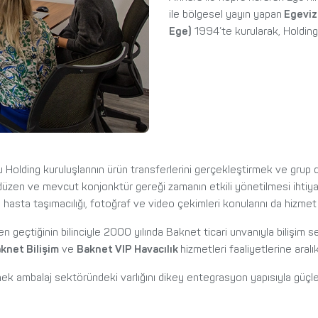
ile bölgesel yayın yapan
Egevizy
Ege)
1994’te kurularak, Holding 
u Holding kuruluşlarının ürün transferlerini gerçekleştirmek ve grup 
düzen ve mevcut konjonktür gereği zamanın etkili yönetilmesi ihtiya
i, hasta taşımacılığı, fotoğraf ve video çekimleri konularını da hizmet
n geçtiğinin bilinciyle 2000 yılında Baknet ticari unvanıyla bilişim se
knet Bilişim
ve
Baknet VIP Havacılık
hizmetleri faaliyetlerine ara
nek ambalaj sektöründeki varlığını dikey entegrasyon yapısıyla güçl