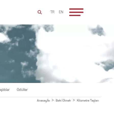
TR
EN
şlıklar
Ödüller
>
>
Anasayfa
Baki Olmak
Kilometre Taşları