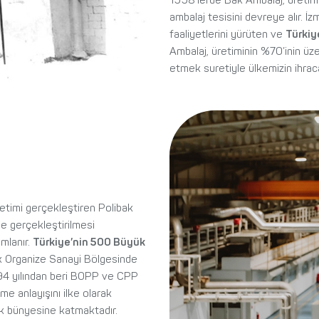
1998’lerde Bak Ambalaj, üretim
ambalaj tesisini devreye alır. İ
faaliyetlerini yürüten ve
Türkiy
Ambalaj, üretiminin %70’inin üze
etmek suretiyle ülkemizin ihrac
üretimi gerçekleştiren Polibak
de gerçekleştirilmesi
mlanır.
Türkiye’nin 500 Büyük
rk Organize Sanayi Bölgesinde
994 yılından beri BOPP ve CPP
eme anlayışını ilke olarak
rak bünyesine katmaktadır.