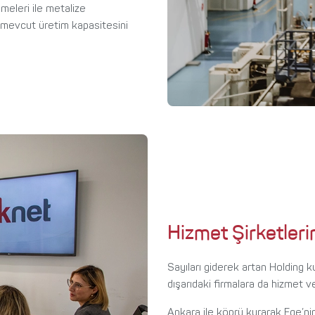
eleri ile metalize
 mevcut üretim kapasitesini
Hizmet Şirketleri
Sayıları giderek artan Holding ku
dışarıdaki firmalara da hizmet 
Ankara ile köprü kurarak Ege’