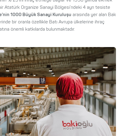
inin % 25’ini ihraç etmeye başlar ve 1998 yılında ekmek
zmir Atatürk Organize Sanayi Bölgesi’ndeki 4 ayrı tesiste
e’nin 1000 Büyük Sanayi Kuruluşu
arasında yer alan Bak
rinde bir oranla özellikle Batı Avrupa ülkelerine ihraç
atına önemli katkılarda bulunmaktadır.