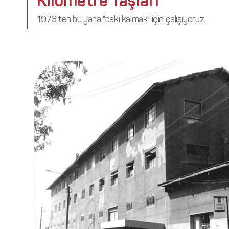
Kilometre Taşları
İletişim
1973'ten bu yana "baki kalmak" için çalışıyoruz.
Yönetim
Paydaşlıklar
Ödüller