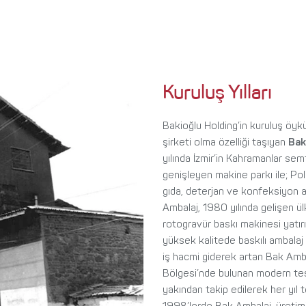
Kuruluş Yılları
Bakioğlu Holding’in kuruluş öy
şirketi olma özelliği taşıyan
Bak
yılında İzmir’in Kahramanlar sem
genişleyen makine parkı ile; Pol
gıda, deterjan ve konfeksiyon a
Ambalaj, 1980 yılında gelişen ü
rotogravür baskı makinesi yatırı
yüksek kalitede baskılı ambala
iş hacmi giderek artan Bak Ambal
Bölgesi’nde bulunan modern tesis
yakından takip edilerek her yıl t