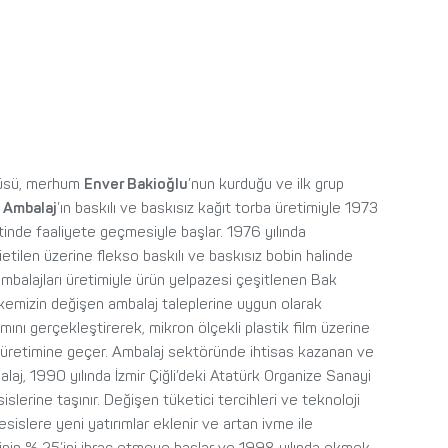
küsü, merhum
Enver Bakioğlu
’nun kurduğu ve ilk grup
 Ambalaj
’ın baskılı ve baskısız kağıt torba üretimiyle 1973
tinde faaliyete geçmesiyle başlar. 1976 yılında
ietilen üzerine flekso baskılı ve baskısız bobin halinde
mbalajları üretimiyle ürün yelpazesi çeşitlenen Bak
lkemizin değişen ambalaj taleplerine uygun olarak
mını gerçekleştirerek, mikron ölçekli plastik film üzerine
j üretimine geçer. Ambalaj sektöründe ihtisas kazanan ve
aj, 1990 yılında İzmir Çiğli’deki Atatürk Organize Sanayi
lerine taşınır. Değişen tüketici tercihleri ve teknoloji
esislere yeni yatırımlar eklenir ve artan ivme ile