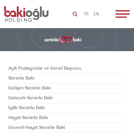
TR
EN
Baki Olmak
1973’ten
Bu Yana
Bakioğlu Grubu
Kilometre
Açık Pozisyonlar ve Genel Başvuru
Sürdürülebilirlik
Taşları
Seninle Baki
Kurucu ve
Sosyal
Gelişim Seninle Baki
Onursal
Sorumluluk
Başkan’ın
Gelecek Seninle Baki
Mesajı
Bakioğlu
İyilik Seninle Baki
Dünyası
Kurumsal
Hayat Seninle Baki
Felsefe
Medya
Güvenli Hayat Seninle Baki
Merkezi
Etik İlkeler