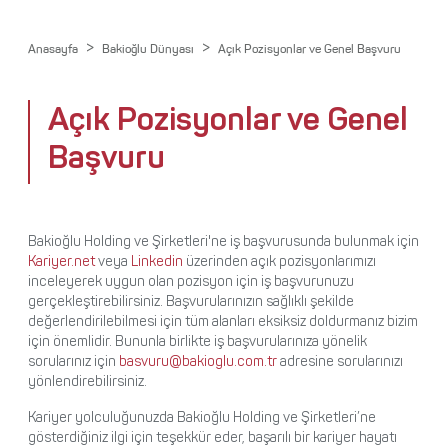
Yönetim
İletişim
>
>
Anasayfa
Bakioğlu Dünyası
Açık Pozisyonlar ve Genel Başvuru
Paydaşlıklar
Ödüller
Açık Pozisyonlar ve Genel
Başvuru
Bakioğlu Holding ve Şirketleri'ne iş başvurusunda bulunmak için
Kariyer.net
veya
Linkedin
üzerinden açık pozisyonlarımızı
inceleyerek uygun olan pozisyon için iş başvurunuzu
gerçekleştirebilirsiniz. Başvurularınızın sağlıklı şekilde
değerlendirilebilmesi için tüm alanları eksiksiz doldurmanız bizim
için önemlidir. Bununla birlikte iş başvurularınıza yönelik
sorularınız için
basvuru@bakioglu.com.tr
adresine sorularınızı
yönlendirebilirsiniz.
Kariyer yolculuğunuzda Bakioğlu Holding ve Şirketleri’ne
gösterdiğiniz ilgi için teşekkür eder, başarılı bir kariyer hayatı